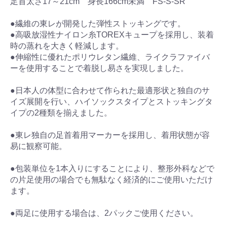
足首太さ17～21cm 身長166cm未満 FS-S-SR
●繊維の東レが開発した弾性ストッキングです。
●高吸放湿性ナイロン糸TOREXキュープを採用し、装着
時の蒸れを大きく軽減します。
●伸縮性に優れたポリウレタン繊維、ライクラファイバ
ーを使用することで着脱し易さを実現しました。
●日本人の体型に合わせて作られた最適形状と独自のサ
イズ展開を行い、ハイソックスタイプとストッキングタ
イプの2種類を揃えました。
●東レ独自の足首着用マーカーを採用し、着用状態が容
易に観察可能。
●包装単位を1本入りにすることにより、整形外科などで
の片足使用の場合でも無駄なく経済的にご使用いただけ
ます。
●両足に使用する場合は、2パックご使用ください。