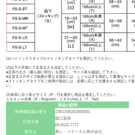
(1)ハイソックスタイプかストッキングタイプを選択してください。
(2)以下の手順にて足首太さを決定してください。
●足首の太さ（最も細い部分）を測定し、サイズ表を確認して下さい。
●足首太さのサイズ範囲が重なる場合には、ふくらはぎを測定して最適なサイ
●ストッキングタイプをご使用の場合には、必要に応じて太腿太さも測定して
い。
(3)身長に合う長さサイズ（R・T)を選択し商品を選定してください。
１６６ｃｍ未満（R：Regular)・１６６cm以上（T：Tall)
商品の説明
医療機器届出番号
13B1X00263000001
堀江薬局
広告文責
06-6532-7772
販売元
東レ・メディカル株式会社