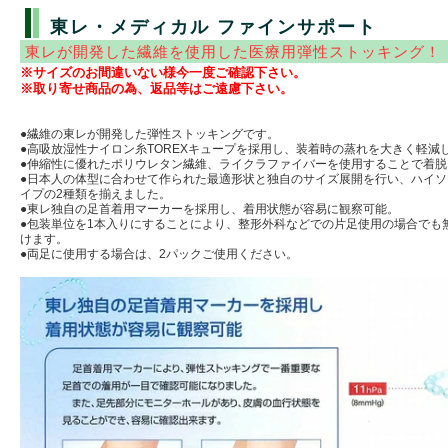
東レ・メディカル ファインサポート
東レが開発した繊維を使用した医療用弾性ストッキング！
※サイズのお間違いない様今一度ご確認下さい。
※取り寄せ商品の為、返品等はご遠慮下さい。
●繊維の東レが開発した弾性ストッキングです。
●高吸放湿性ナイロン糸TOREXキュープを採用し、装着時の蒸れを大きく軽減
●伸縮性に優れたポリウレタン繊維、ライクラファイバーを使用することで着
●日本人の体型に合わせて作られた最適形状と独自のサイズ展開を行い、ハイ
イプの2種類を揃えました。
●東レ独自の足首着用マーカーを採用し、着用状態が容易に観察可能。
●包装単位を1本入りにすることにより、整形外科などでの片足使用の場合でも
けます。
●両足に使用する場合は、2パックご使用ください。