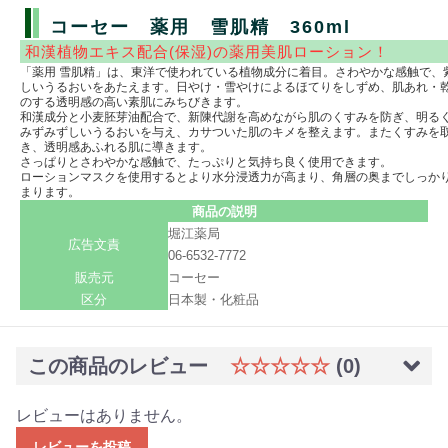
コーセー 薬用 雪肌精 360ml
和漢植物エキス配合(保湿)の薬用美肌ローション！
「薬用 雪肌精」は、東洋で使われている植物成分に着目。さわやかな感触で、
しいうるおいをあたえます。日やけ・雪やけによるほてりをしずめ、肌あれ・
のする透明感の高い素肌にみちびきます。
和漢成分と小麦胚芽油配合で、新陳代謝を高めながら肌のくすみを防ぎ、明る
みずみずしいうるおいを与え、カサついた肌のキメを整えます。またくすみを
き、透明感あふれる肌に導きます。
さっぱりとさわやかな感触で、たっぷりと気持ち良く使用できます。
ローションマスクを使用するとより水分浸透力が高まり、角層の奥までしっか
まります。
商品の説明
堀江薬局
広告文責
06-6532-7772
販売元
コーセー
区分
日本製・化粧品
この商品のレビュー
☆☆☆☆☆
(0)
レビューはありません。
レビューを投稿