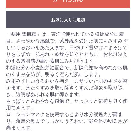
お気に入りに追加
「薬用 雪肌精」は、東洋で使われている植物成分に着
目。さわやかな感触で、紫外線を受けた肌にもみずみず
しいうるおいをあたえます。日やけ・雪やけによるほて
りをしずめ、肌あれ・乾燥を防ぐとともに、お化粧映え
のする透明感の高い素肌にみちびきます。
和漢成分と小麦胚芽油配合で、新陳代謝を高めながら肌
のくすみを防ぎ、明るく澄んだ肌にします。
みずみずしいうるおいを与え、カサついた肌のキメを整
えます。またくすみを取り除きくすんだ印象を取り除
き、透明感あふれる肌に導きます。
さっぱりとさわやかな感触で、たっぷりと気持ち良く使
用できます。
ローションマスクを使用するとより水分浸透力が高ま
り、角層の奥までしっかりうるおい、顔全体の明るさが
高まります。