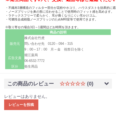
・不織布3層構造のフィルター部分が花粉やホコリ、ハウスダストを効果的に遮断
・ノーズブリッジを鼻の形に沿わせることで使用時のフィット感を高めます。
・ラテックスフリーで柔らかく、耳が痛くなりにくい耳かけゴム。
・可燃性合成樹脂ノーズブリッジのためMRI室等で使用できます。
※取り寄せの場合3日～1週間ほどお時間を頂きます。
商品の説明
株式会社竹虎
販売元
問い合わせ先 0120－094－315
9：00～17：00 月～金 祝祭日を除く
堀江薬局
広告文責
06-6532-7772
区分
衛生用品
この商品のレビュー
☆☆☆☆☆
(0)
レビューはありません。
レビューを投稿